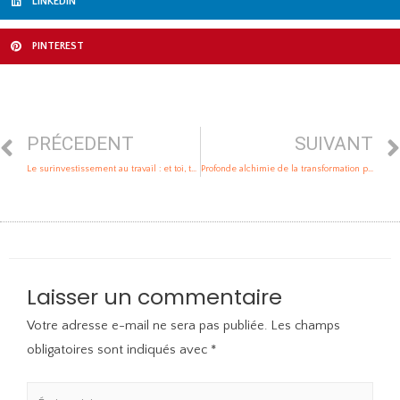
LINKEDIN
PINTEREST
PRÉCEDENT
SUIVANT
Le surinvestissement au travail : et toi, tu en es où avec la valeur travail ?
Profonde alchimie de la transformation par le feu
Laisser un commentaire
Votre adresse e-mail ne sera pas publiée.
Les champs
obligatoires sont indiqués avec
*